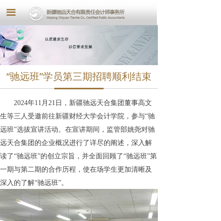
끀
“驰远班”学员第三期招聘顺利结束
2024
年
11
月
21
日，新疆驰远天合集团董事高文
生等三人受邀前往新疆财经大学会计学院，参与“驰
远班”选拔宣讲活动。在宣讲期间，监管部姚尧对驰
远天合集团的企业概况进行了详尽的阐述，深入解
读了“驰远班”的创立宗旨，并全面回顾了“驰远班”第
一期与第二期的合作历程，使在场学生更加清晰及
深入的了解“驰远班”。